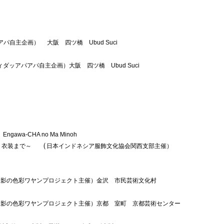
アパ自主企画）
大阪　四ツ橋　Ubud Suci
ィダッアパアパ自主企画）大阪　四ツ橋　Ubud Suci
a-CHA no Ma Minoh
　（
、衣装まで～
日本インドネシア服飾文化協会関西支部主催）
（
影の色彩ワヤンプロジェクト主催）金沢　市民芸術文化村
（
影の色彩ワヤンプロジェクト主催）京都　室町　京都芸術センター