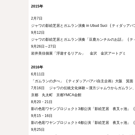
2015年
2月7日
（
ジャワの影絵芝居とガムラン演奏 in Ubud Suci
ティダッアパ
9月12日
（
ジャワの影絵芝居とガムラン演奏「豆鹿カンチルのお話」
テ
9月26日～27日
岩井美佳個展「浮遊するリアル」
金沢　金沢アートグミ
2016年
6月11日
（
「ガムランの夕べ」
ティダッアパアパ自主企画）大阪　箕面　Engaw
7月16日
ジャワの伝統文化体験～漢方ジャムウからガムラン
京都　丸太町　京都YMCA会館
8月20・21日
影の色彩ワヤンプロジェクト3都公演「影絵芝居　夜叉ヶ池」
9月15・16日
影の色彩ワヤンプロジェクト4都公演「影絵芝居　夜叉ヶ池」
9月25日