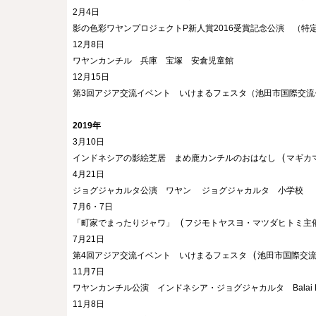
2月4日
影の色彩ワヤンプロジェクトP新人賞2016受賞記念公演　（
12月8日
ワヤンカンチル　兵庫　宝塚　安倉児童館
12月15日
第3回アジア交流イベント　いけまるフェスタ（池田市国際交
2019年
3月10日
（
インドネシアの影絵芝居　まめ鹿カンチルのおはなし
マギカ
4月21日
ジョグジャカルタ公演　ワヤン
ジョグジャカルタ　小学校
7月6・7日
（
「町家でまったりジャワ」
フジモトヤスヨ・マツダヒトミ主催）
7月21日
（
第4回アジア交流イベント　いけまるフェスタ
池田市国際交
11月7日
ワヤンカンチル公演　インドネシア・ジョグジャカルタ　Balai Budaya
11月8日