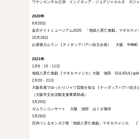
ワヤンカンチル公演　インドネシア・ジョグジャカルタ　ガジャマダ
2020年
9月20日
金沢ナイトミュージアム2020　「地獄八景亡者戯」マギカマメ
10月18日
（
お昼寝ガムラン
ティダッアパアパ自主企画）
大阪　中崎町　Fla
2021年
1月9・10・11日
（
地獄八景亡者戯
マギカマメジカ）大阪　池田　GULIGULI gall
2月20・21日
（
大阪長屋でゆったりジャワ芸能を知る
ティダッアパアパ自主企画）大阪
（大阪市文化活動支援事業助成）
3月20日
ガムランコンサート
大阪　池田　はぐさ珈琲
3月28日
　（
庄内つくるオンガク祭「地獄八景亡者戯」マギカマメジカ