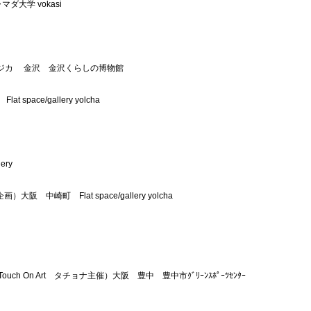
大学 vokasi
ジカ
金沢　金沢くらしの博物館
t space/gallery yolcha
ery
　中崎町　Flat space/gallery yolcha
Touch On Art　タチョナ主催）大阪　豊中　豊中市ｸﾞﾘｰﾝｽﾎﾟｰﾂｾﾝﾀｰ