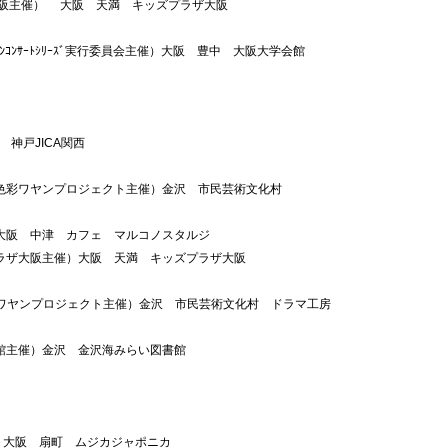
阪主催）
大阪　天満　キッズプラザ大阪
ｺｲﾝｺﾝｻｰﾄｼﾘｰｽﾞ実行委員会主催）大阪　豊中　大阪大学会館
　神戸JICA関西
色彩ワヤンプロジェクト主催）金沢　市民芸術文化村　
大阪　中津　カフェ　マルコノスタルジ
ラザ大阪主催）大阪　天満　キッズプラザ大阪
ワヤンプロジェクト主催）金沢　市民芸術文化村　ドラマ工房
館主催）金沢　金沢海みらい図書館
　大阪　扇町　ムジカジャポニカ