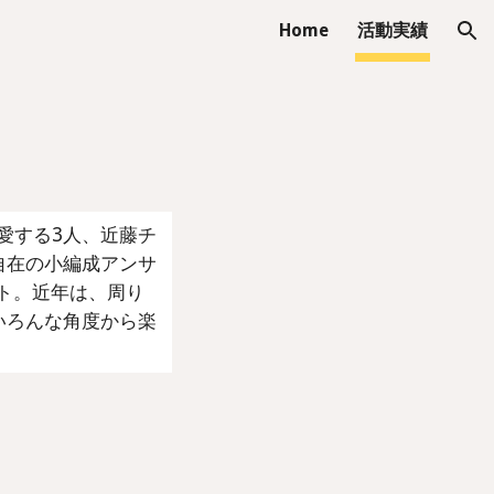
Home
活動実績
ion
なく愛する3人、近藤チ
自在の小編成アンサ
ート。近年は、周り
いろんな角度から楽
。