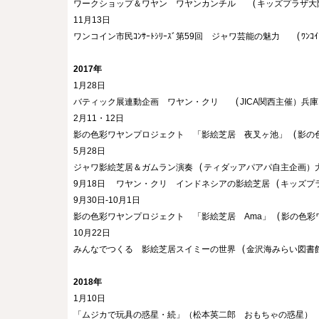
　（
ワークショップ＆ワヤン　ワヤンカンチル
キッズプラザ大
11月13日
　（
ワンコイン市民ｺﾝｻｰﾄｼﾘｰｽﾞ第59回　ジャワ芸能の魅力
ﾜﾝ
2017年
1月28日
　（
バティック展連動企画　ワヤン・クリ
JICA関西主催）兵庫
2月11・12日
（
影の色彩ワヤンプロジェクト　「影絵芝居　夜叉ヶ池」
影の
5月28日
（
ジャワ影絵芝居＆ガムラン演奏
ティダッアパアパ自主企画）
（
9月18日
ワヤン・クリ　インドネシアの影絵芝居
キッズプ
9月30日-10月1日
（
影の色彩ワヤンプロジェクト　「影絵芝居　Ama」
影の色彩
10月22日
（
みんなでつくる　影絵芝居スイミーの世界
金沢海みらい図書
2018年
1月10日
「ムジカで玩具の惑星・続」（松本英二郎　おもちゃの惑星）