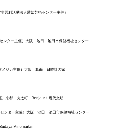
特定非営利活動法人愛知芸術センター主催）
流センター主催）大阪　池田　池田市保健福祉センター
マメジカ主催）大阪　箕面　日時計の家
京都　丸太町　Bonjour！現代文明
流センター主催）大阪　池田　池田市保健福祉センター
 Minomartani 