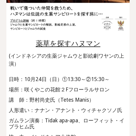
薬草を探すハヌマン
(インドネシアの生薬ジャムウと影絵劇ワヤンの上
演）
日時：10月24日（日）①13:30～②15:30～
場所：咲くやこの花館２Fフローラルサロン
講 師：野村尚史氏（Tetes Manis）
人形遣い：ナナン・アナント・ウィチャクソノ氏
ガムラン演奏：Tidak apa-apa、ローフィット・イ
ブラヒム氏