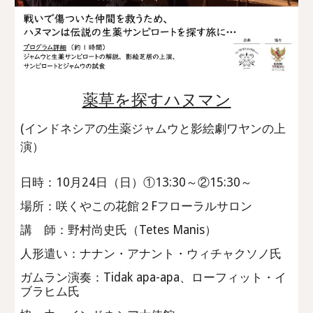
薬草を探すハヌマン
(インドネシアの生薬ジャムウと影絵劇ワヤンの上
演）
日時：10月24日（日）①13:30～②15:30～
場所：咲くやこの花館２Fフローラルサロン
講 師：野村尚史氏（Tetes Manis）
人形遣い：ナナン・アナント・ウィチャクソノ氏
ガムラン演奏：Tidak apa-apa、ローフィット・イ
ブラヒム氏